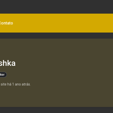
Contato
shka
itor
site há 1 ano atrás.