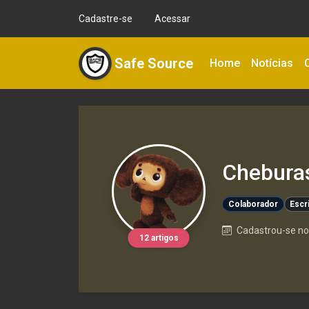
Cadastre-se
Acessar
Safe Source
Home
Notícias
Chebura
Colaborador
Escr
Cadastrou-se no 
12 artigos