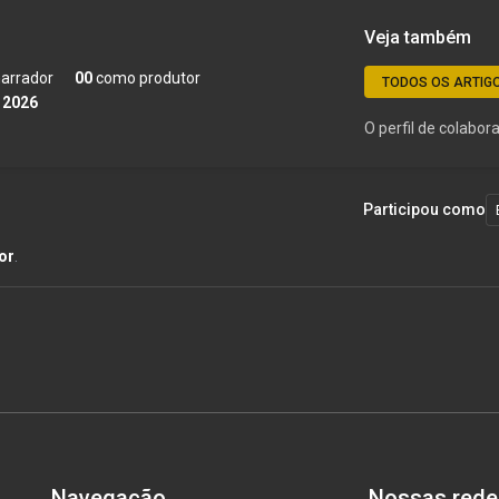
Veja também
arrador
00
como produtor
TODOS OS ARTIG
 2026
O perfil de colabo
Participou como
or
.
Navegação
Nossas rede